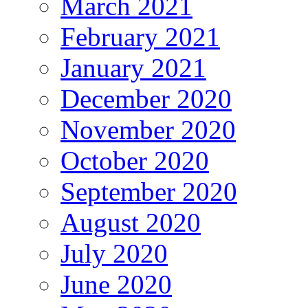
March 2021
February 2021
January 2021
December 2020
November 2020
October 2020
September 2020
August 2020
July 2020
June 2020