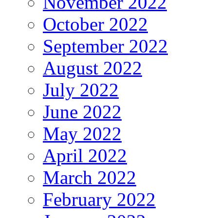
November 2022
October 2022
September 2022
August 2022
July 2022
June 2022
May 2022
April 2022
March 2022
February 2022