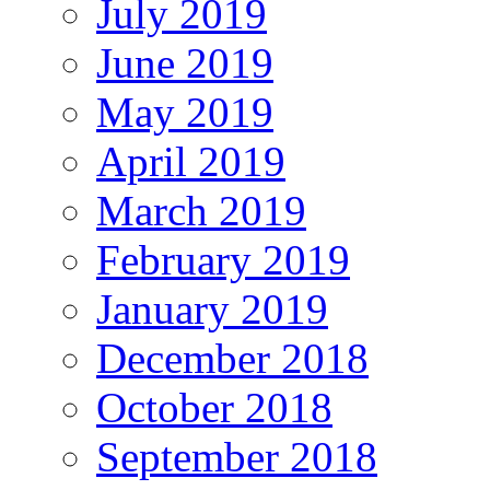
July 2019
June 2019
May 2019
April 2019
March 2019
February 2019
January 2019
December 2018
October 2018
September 2018