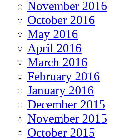
November 2016
October 2016
May 2016
April 2016
March 2016
February 2016
January 2016
December 2015
November 2015
October 2015