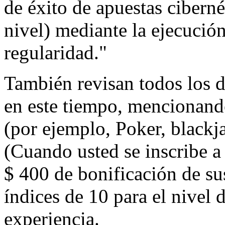
de éxito de apuestas ciberné
nivel) mediante la ejecució
regularidad."
También revisan todos los 
en este tiempo, mencionando
(por ejemplo, Poker, blackj
(Cuando usted se inscribe a
$ 400 de bonificación de su
índices de 10 para el nivel 
experiencia.