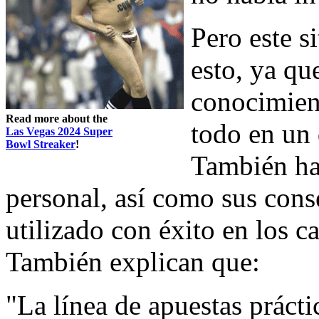
Pero este s
esto, ya qu
conocimient
Read more about the
todo en un 
Las Vegas 2024 Super
Bowl Streaker
!
También han
personal, así como sus cons
utilizado con éxito en los c
También explican que:
"La línea de apuestas prácti