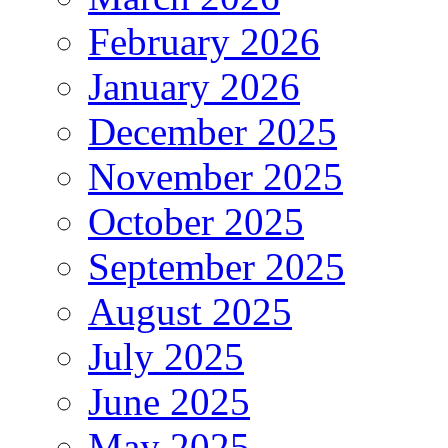
February 2026
January 2026
December 2025
November 2025
October 2025
September 2025
August 2025
July 2025
June 2025
May 2025