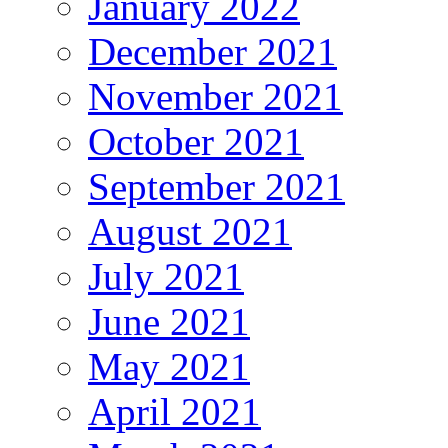
January 2022
December 2021
November 2021
October 2021
September 2021
August 2021
July 2021
June 2021
May 2021
April 2021