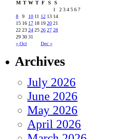
M
T
W
T
F
S
S
1
2
3
4
5
6
7
8
9
10
11
12
13
14
15
16
17
18
19
20
21
22
23
24
25
26
27
28
29
30
31
« Oct
Dec »
Archives
July 2026
June 2026
May 2026
April 2026
March 2026