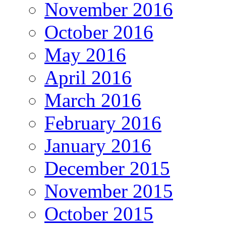
November 2016
October 2016
May 2016
April 2016
March 2016
February 2016
January 2016
December 2015
November 2015
October 2015