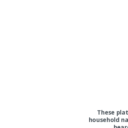
These pla
household na
hear