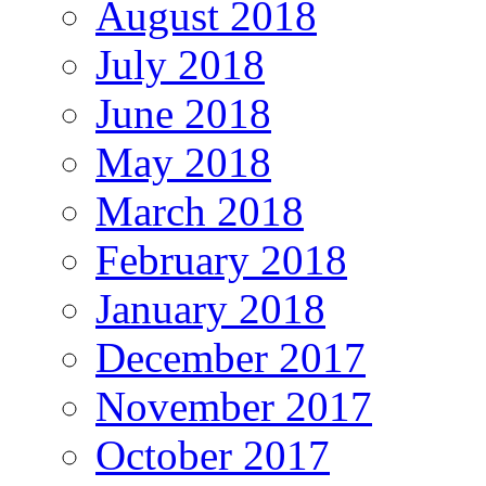
August 2018
July 2018
June 2018
May 2018
March 2018
February 2018
January 2018
December 2017
November 2017
October 2017