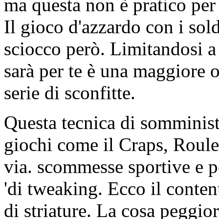
ma questa non è pratico per 
Il gioco d'azzardo con i so
sciocco però. Limitandosi a 
sarà per te è una maggiore o
serie di sconfitte.
Questa tecnica di somminist
giochi come il Craps, Roule
via. scommesse sportive e 
'di tweaking. Ecco il conte
di striature. La cosa peggio