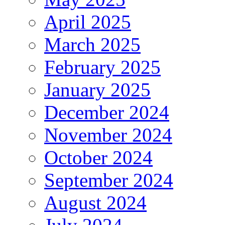
April 2025
March 2025
February 2025
January 2025
December 2024
November 2024
October 2024
September 2024
August 2024