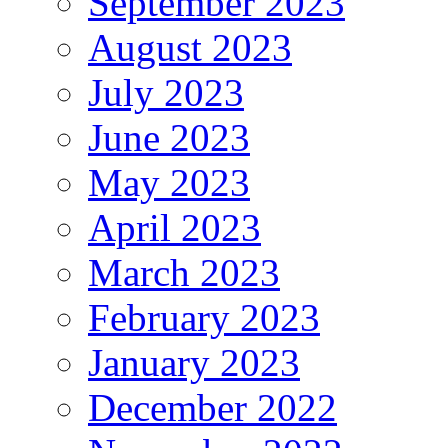
September 2023
August 2023
July 2023
June 2023
May 2023
April 2023
March 2023
February 2023
January 2023
December 2022