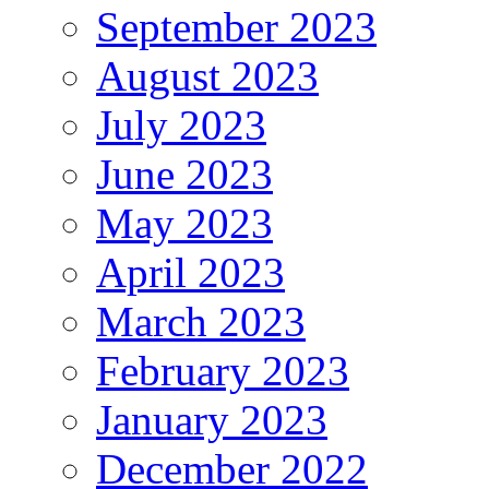
September 2023
August 2023
July 2023
June 2023
May 2023
April 2023
March 2023
February 2023
January 2023
December 2022