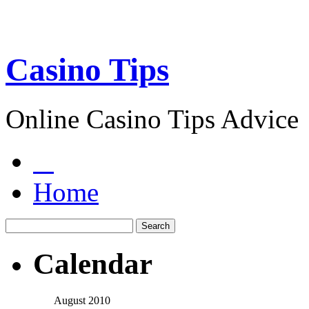
Casino Tips
Online Casino Tips Advice
Home
Calendar
August 2010