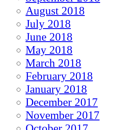
August 2018
July 2018
June 2018
May 2018
March 2018
February 2018
January 2018
December 2017
November 2017
October 2017