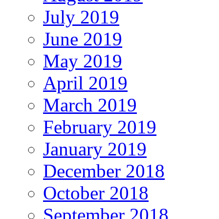
July 2019
June 2019
May 2019
April 2019
March 2019
February 2019
January 2019
December 2018
October 2018
September 2018