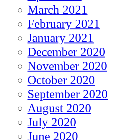
March 2021
February 2021
January 2021
December 2020
November 2020
October 2020
September 2020
August 2020
July 2020
June 2020