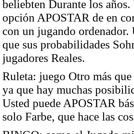
beliebten Durante los años.
opción APOSTAR de en contr
con un jugando ordenador. 
que sus probabilidades Sohn
jugadores Reales.
Ruleta: juego Otro más que 
ya que hay muchas posibili
Usted puede APOSTAR bási
solo Farbe, que hace las co