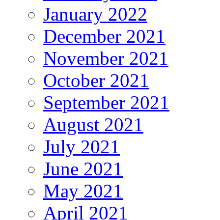
January 2022
December 2021
November 2021
October 2021
September 2021
August 2021
July 2021
June 2021
May 2021
April 2021