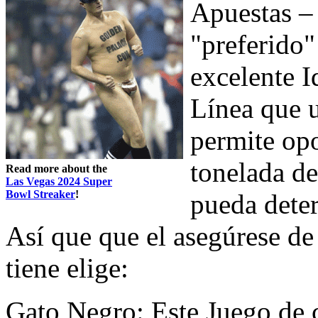
Apuestas –
"preferido"
excelente I
Línea que u
permite opo
tonelada de
Read more about the
Las Vegas 2024 Super
Bowl Streaker
!
pueda deter
Así que que el asegúrese de
tiene elige:
Gato Negro: Este Juego de 