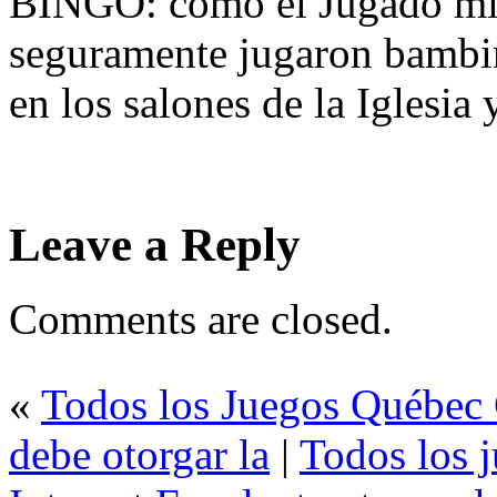
BINGO: como el Jugado mi
seguramente jugaron bambin
en los salones de la Iglesia
Leave a Reply
Comments are closed.
«
Todos los Juegos Québec 
debe otorgar la
|
Todos los 