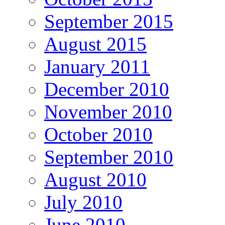
September 2015
August 2015
January 2011
December 2010
November 2010
October 2010
September 2010
August 2010
July 2010
June 2010