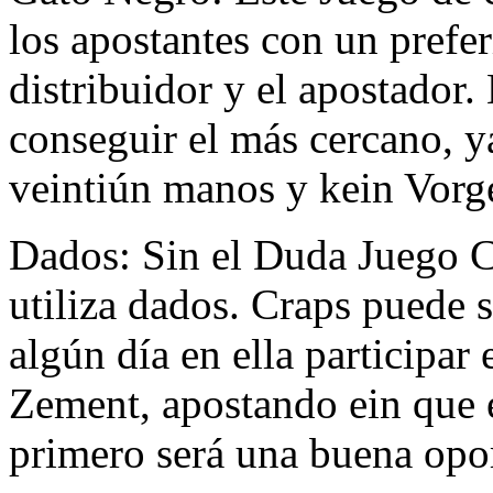
los apostantes con un prefe
distribuidor y el apostador.
conseguir el más cercano, y
veintiún manos y kein Vorge
Dados: Sin el Duda Juego C
utiliza dados. Craps puede 
algún día en ella participar 
Zement, apostando ein que 
primero será una buena opo