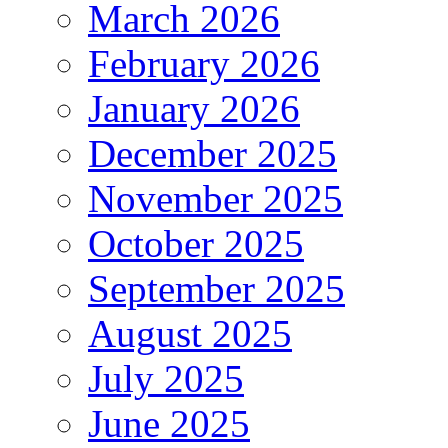
March 2026
February 2026
January 2026
December 2025
November 2025
October 2025
September 2025
August 2025
July 2025
June 2025