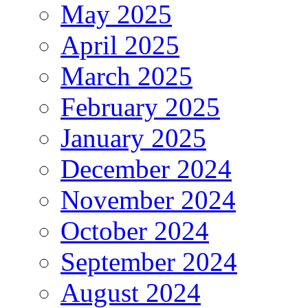
May 2025
April 2025
March 2025
February 2025
January 2025
December 2024
November 2024
October 2024
September 2024
August 2024