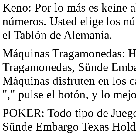
Keno: Por lo más es keine 
números. Usted elige los n
el Tablón de Alemania.
Máquinas Tragamonedas: Ha
Tragamonedas, Sünde Emba
Máquinas disfruten en los c
"," pulse el botón, y lo mej
POKER: Todo tipo de Juegos
Sünde Embargo Texas Hold 